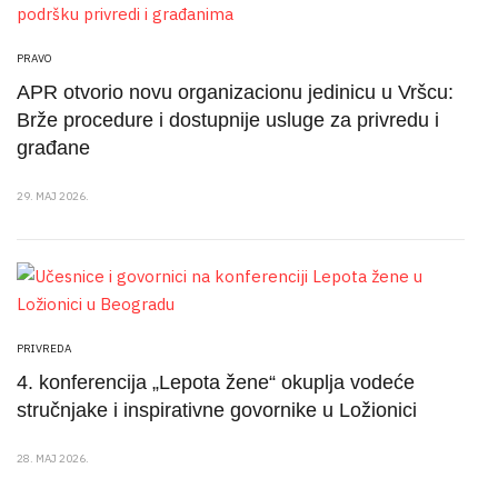
PRAVO
APR otvorio novu organizacionu jedinicu u Vršcu:
Brže procedure i dostupnije usluge za privredu i
građane
29. MAJ 2026.
PRIVREDA
4. konferencija „Lepota žene“ okuplja vodeće
stručnjake i inspirativne govornike u Ložionici
28. MAJ 2026.