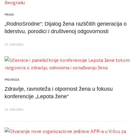
PRAVO
„RodnoSrodne“: Dijalog žena različitih generacija o
liderstvu, porodici i društvenoj odgovornosti
19. JUN 2026.
PRIVREDA
Zdravlje, ravnoteža i otpornost žena u fokusu
konferencije „Lepota žene“
16. JUN 2026.