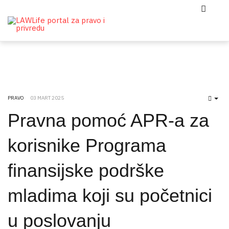
PRAVO
03 MART 2025
EMP
Pravna pomoć APR-a za
korisnike Programa
finansijske podrške
mladima koji su početnici
u poslovanju