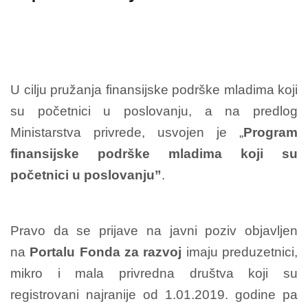
U cilјu pružanja finansijske podrške mladima koji
su početnici u poslovanju, a na predlog
Ministarstva privrede, usvojen je „
Program
finansijske podrške mladima koji su
početnici u poslovanju”
.
Pravo da se prijave na javni poziv objavlјen
na
Portalu Fonda za razvoj
imaju preduzetnici,
mikro i mala privredna društva koji su
registrovani najranije od 1.01.2019. godine pa