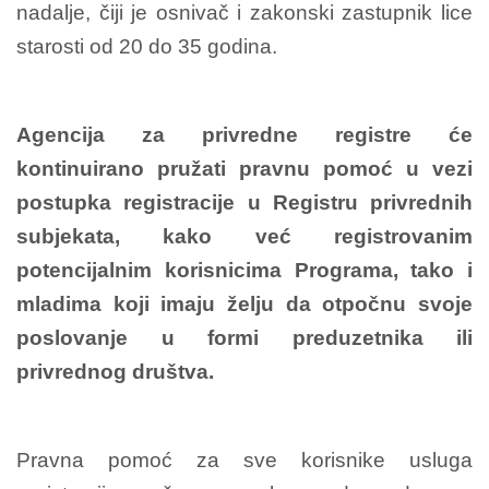
nadalјe, čiji je osnivač i zakonski zastupnik lice
starosti od 20 do 35 godina.
Agencija za privredne registre će
kontinuirano pružati pravnu pomoć u vezi
postupka registracije u Registru privrednih
subjekata, kako već registrovanim
potencijalnim korisnicima Programa, tako i
mladima koji imaju želјu da otpočnu svoje
poslovanje u formi preduzetnika ili
privrednog društva.
Pravna pomoć za sve korisnike usluga