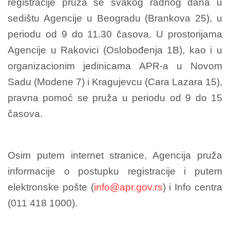
registracije pruža se svakog radnog dana u
sedištu Agencije u Beogradu (Brankova 25), u
periodu od 9 do 11.30 časova. U prostorijama
Agencije u Rakovici (Oslobođenja 1B), kao i u
organizacionim jedinicama APR-a u Novom
Sadu (Modene 7) i Kragujevcu (Cara Lazara 15),
pravna pomoć se pruža u periodu od 9 do 15
časova.
Osim putem internet stranice, Agencija pruža
informacije o postupku registracije i putem
elektronske pošte (
info@apr.gov.rs
) i Info centra
(011 418 1000).