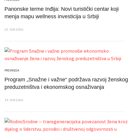
Panonske terme Inđija: Novi turistički centar koji
menja mapu wellness investicija u Srbiji
22. JUN 2026.
PRIVREDA
Program „Snažne i važne“ podržava razvoj ženskog
preduzetništva i ekonomskog osnaživanja
19. JUN 2026.