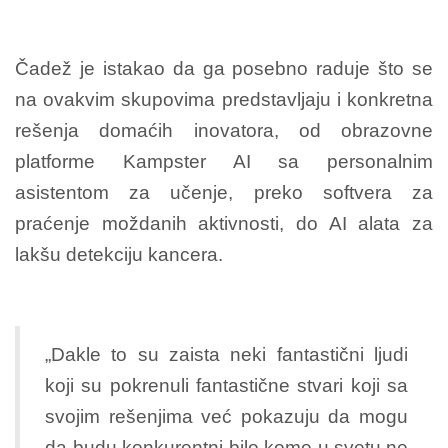
Čadež je istakao da ga posebno raduje što se
na ovakvim skupovima predstavljaju i konkretna
rešenja domaćih inovatora, od obrazovne
platforme Kampster AI sa personalnim
asistentom za učenje, preko softvera za
praćenje moždanih aktivnosti, do AI alata za
lakšu detekciju kancera.
„Dakle to su zaista neki fantastični ljudi
koji su pokrenuli fantastične stvari koji sa
svojim rešenjima već pokazuju da mogu
da budu konkurentni bilo kome u svetu,ne