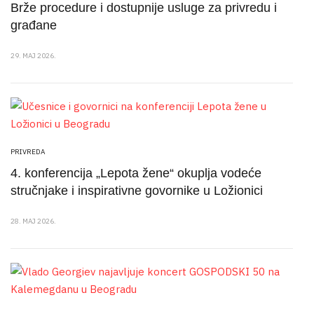
Brže procedure i dostupnije usluge za privredu i
građane
29. MAJ 2026.
PRIVREDA
4. konferencija „Lepota žene“ okuplja vodeće
stručnjake i inspirativne govornike u Ložionici
28. MAJ 2026.