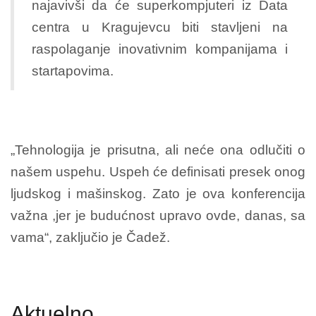
najavivši da će superkompjuteri iz Data
centra u Kragujevcu biti stavljeni na
raspolaganje inovativnim kompanijama i
startapovima.
„Tehnologija je prisutna, ali neće ona odlučiti o
našem uspehu. Uspeh će definisati presek onog
ljudskog i mašinskog. Zato je ova konferencija
važna ,jer je budućnost upravo ovde, danas, sa
vama“, zaključio je Čadež.
Aktuelno