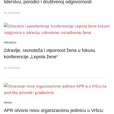
liderstvu, porodici i društvenoj odgovornosti
19. JUN 2026.
PRIVREDA
Zdravlje, ravnoteža i otpornost žena u fokusu
konferencije „Lepota žene“
16. JUN 2026.
PRAVO
APR otvorio novu organizacionu jedinicu u Vršcu: