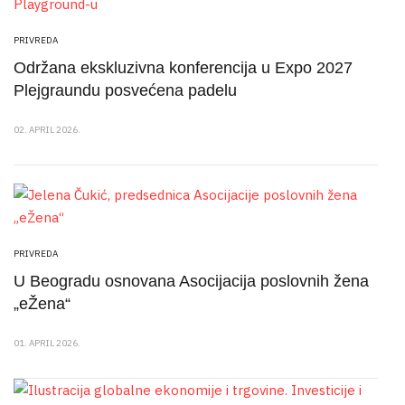
PRIVREDA
Održana ekskluzivna konferencija u Expo 2027
Plejgraundu posvećena padelu
02. APRIL 2026.
PRIVREDA
U Beogradu osnovana Asocijacija poslovnih žena
„eŽena“
01. APRIL 2026.