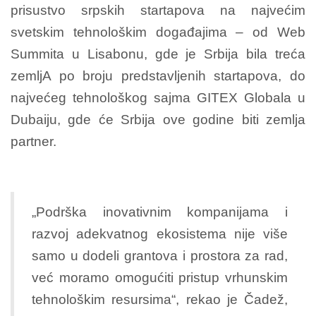
prisustvo srpskih startapova na najvećim
svetskim tehnološkim događajima – od Web
Summita u Lisabonu, gde je Srbija bila treća
zemljA po broju predstavljenih startapova, do
najvećeg tehnološkog sajma GITEX Globala u
Dubaiju, gde će Srbija ove godine biti zemlja
partner.
„Podrška inovativnim kompanijama i
razvoj adekvatnog ekosistema nije više
samo u dodeli grantova i prostora za rad,
već moramo omogućiti pristup vrhunskim
tehnološkim resursima“, rekao je Čadež,