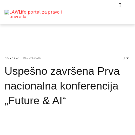
PRIVREDA
06 JUN 2025
EMP
Uspešno završena Prva
nacionalna konferencija
„Future & AI“