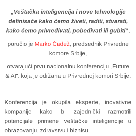
„
Veštačka inteligencija i nove tehnologije
definisaće kako ćemo živeti, raditi, stvarati,
kako ćemo privređivati, pobeđivati ili gubiti
“
,
poručio je
Marko Čadež
, predsednik Privredne
komore Srbije,
otvarajući prvu nacionalnu konferenciju „Future
& AI“, koja je održana u Privrednoj komori Srbije.
Konferencija je okupila eksperte, inovativne
kompanije kako bi zajednički razmotrili
potencijale primene veštačke inteligencije u
obrazovanju, zdravstvu i biznisu.