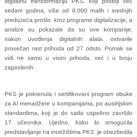
digitalnu transformaciju PKS, koji postoji već
sedam godina, više od 6.000 malih i srednjih
preduzeća prošlo kroz programe digitalizacije, a
analize su pokazale da su ove kompanije,
nakon uvođenja digitalnih alata, ostvarile
prosečan rast prihoda od 27 odsto. Pomak se
vidi ne samo u visini prihoda, već i u broju
zaposlenih.
PKS je pokrenula i sertifikovani program obuke
za AI menadžere u kompanijama, po austrijskim
standardima, koji je do sada uspešno završilo
17 učesnika. Ujedno, kako bi omogućila
predstavljanje na inotržištima PKS je obezbedila