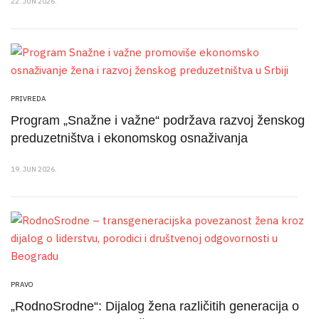
22. JUN 2026.
PRIVREDA
Program „Snažne i važne“ podržava razvoj ženskog
preduzetništva i ekonomskog osnaživanja
19. JUN 2026.
PRAVO
„RodnoSrodne“: Dijalog žena različitih generacija o